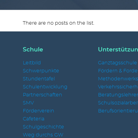
There are no posts on the list.
Schule
Unterstützu
Leitbild
Ganztagsschule
Schwerpunkte
Fördern & Forde
Stundentafel
Methodenwerks
Schulentwicklung
Verkehrssicherh
Partnerschaften
Beratungslehrer
SMV
Schulsozialarbei
Förderverein
Berufsorientier
Cafeteria
Schulgeschichte
Weg durchs GW