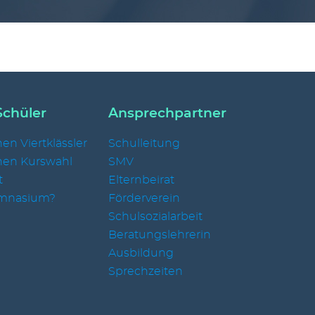
Schüler
Ansprechpartner
en Viertklässler
Schulleitung
nen Kurswahl
SMV
t
Elternbeirat
mnasium?
Förderverein
Schulsozialarbeit
Beratungslehrerin
Ausbildung
Sprechzeiten