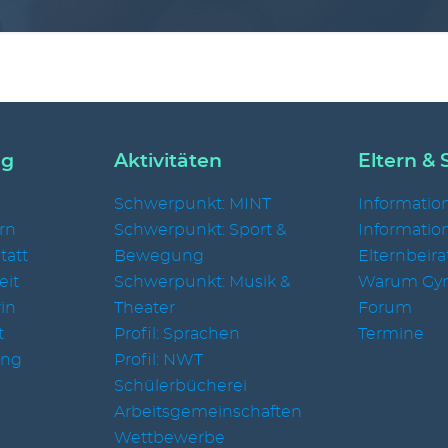
ng
Aktivitäten
Eltern & 
Schwerpunkt: MINT
Information
rn
Schwerpunkt: Sport &
Informatio
tatt
Bewegung
Elternbeira
eit
Schwerpunkt: Musik &
Warum Gy
in
Theater
Forum
t
Profil: Sprachen
Termine
ung
Profil: NWT
Schülerbücherei
Arbeitsgemeinschaften
Wettbewerbe