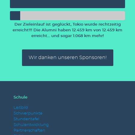
Der Zieleinlauf ist geglückt, Tokio wurde rechtzeitig
erreicht!!! Die Alumni haben 12.459 km von 12.459 km
erreicht... und sogar 1.068 km mehr!
Wir danken unseren Sponsoren!
Schule
Leitbild
Schwerpunkte
Stundentafel
Schulentwicklung
Partnerschaften