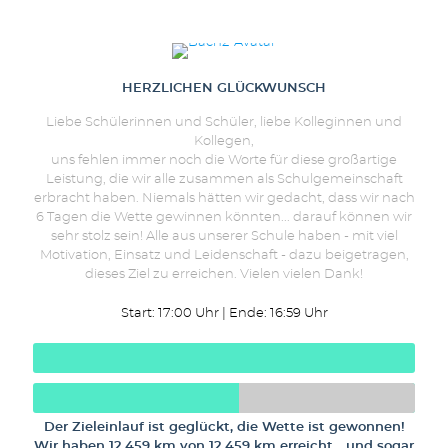
Dr. Thomas Bach
HERZLICHEN GLÜCKWUNSCH
Liebe Schülerinnen und Schüler, liebe Kolleginnen und
Kollegen,
uns fehlen immer noch die Worte für diese großartige
Leistung, die wir alle zusammen als Schulgemeinschaft
erbracht haben. Niemals hätten wir gedacht, dass wir nach
6 Tagen die Wette gewinnen könnten... darauf können wir
sehr stolz sein! Alle aus unserer Schule haben - mit viel
Motivation, Einsatz und Leidenschaft - dazu beigetragen,
dieses Ziel zu erreichen. Vielen vielen Dank!
Start: 17:00 Uhr | Ende: 16:59 Uhr
Der Zieleinlauf ist geglückt, die Wette ist gewonnen!
Wir haben 12.459 km von 12.459 km erreicht... und sogar