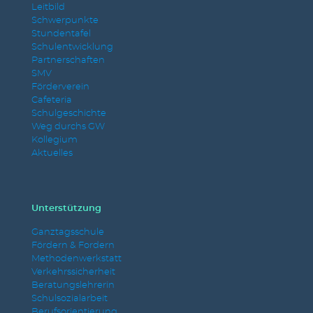
Leitbild
F
Schwerpunkte
e
Stundentafel
l
Schulentwicklung
d
Partnerschaften
l
SMV
e
Förderverein
e
Cafeteria
r
Schulgeschichte
.
Weg durchs GW
Kollegium
Aktuelles
Unterstützung
Ganztagsschule
Fördern & Fordern
Methodenwerkstatt
Verkehrssicherheit
Beratungslehrerin
Schulsozialarbeit
Berufsorientierung