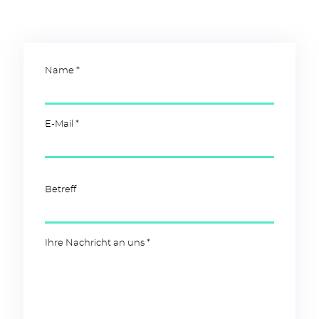
Name *
E-Mail *
B
Betreff
i
t
t
e
Ihre Nachricht an uns *
l
a
s
s
e
d