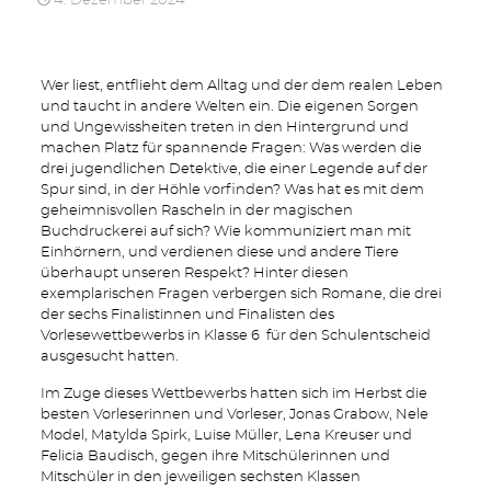
4. Dezember 2024
Wer liest, entflieht dem Alltag und der dem realen Leben
und taucht in andere Welten ein. Die eigenen Sorgen
und Ungewissheiten treten in den Hintergrund und
machen Platz für spannende Fragen: Was werden die
drei jugendlichen Detektive, die einer Legende auf der
Spur sind, in der Höhle vorfinden? Was hat es mit dem
geheimnisvollen Rascheln in der magischen
Buchdruckerei auf sich? Wie kommuniziert man mit
Einhörnern, und verdienen diese und andere Tiere
überhaupt unseren Respekt? Hinter diesen
exemplarischen Fragen verbergen sich Romane, die drei
der sechs Finalistinnen und Finalisten des
Vorlesewettbewerbs in Klasse 6 für den Schulentscheid
ausgesucht hatten.
Im Zuge dieses Wettbewerbs hatten sich im Herbst die
besten Vorleserinnen und Vorleser, Jonas Grabow, Nele
Model, Matylda Spirk, Luise Müller, Lena Kreuser und
Felicia Baudisch, gegen ihre Mitschülerinnen und
Mitschüler in den jeweiligen sechsten Klassen