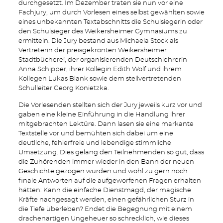
durchgesetzt. Im Dezember traten sie nun vor eine
Fachjury, um durch Vorlesen eines selbst gewählten sowie
eines unbekannten Textabschnitts die Schulsiegerin oder
den Schulsieger des Weikersheimer Gymnasiums zu
ermitteln. Die Jury bestand aus Michaela Stock als
Vertreterin der preisgekrönten Weikersheimer
Stadtbücherei, der organisierenden Deutschlehrerin
Anna Schipper, ihrer Kollegin Edith Wolf und ihrem
Kollegen Lukas Blank sowie dem stellvertretenden
Schulleiter Georg Konietzka.
Die Vorlesenden stellten sich der Jury jeweils kurz vor und
gaben eine kleine Einführung in die Handlung ihrer
mitgebrachten Lektüre. Dann lasen sie eine markante
Textstelle vor und bemühten sich dabei um eine
deutliche, fehlerfreie und lebendige stimmliche
Umsetzung. Dies gelang den Teilnehmenden so gut, dass
die Zuhörenden immer wieder in den Bann der neuen
Geschichte gezogen wurden und wohl zu gern noch
finale Antworten auf die aufgeworfenen Fragen erhalten
hätten: Kann die einfache Dienstmagd, der magische
Kräfte nachgesagt werden, einen gefährlichen Sturz in
die Tiefe überleben? Endet die Begegnung mit einem
drachenartigen Ungeheuer so schrecklich, wie dieses