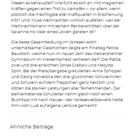
Wesen es behauptet? Wie fühlt es sich an, mit magischen
Kräften gegen einen Troll zu kämpfen – vor allem, wenn
plötzlich die mächtigste aller Kraftquellen in Erscheinung
tritt? Und: Muss Weihnachten wirklich ausfallen, weil der
Weihnachtsmann mit seinem Rentierschlitten über der
Savanne ins Visier eines Löwen geraten ist?
Die beste Gesamtleistung im Vorlesen solch
unterhaltsamer Geschichten zeigte am Finaltag Felicia
Baudisch, welche nun im neuen Jahr das Weikersheimer
Gymnasium im Kreisentscheid vertreten darf. Die Plätze
zwei und drei erreichten Jonas Grabow und Matylda
Spirk. Bei der Preisübergabe gratulierten Anna Schipper
und Georg Konietzka den drei glücklichen Schülerinnen
und Schülern auf dem Treppchen ganz herzlich und
lobten die starken Leistungen aller Teilnehmenden. Der
stellvertretende Schulleiter nahm gleich noch einen
Buchtipp mit nach Hause – der Vorlesewettbewerb hatte
ihm wohl Lust auf eigene Lektüre gemacht!
Ähnliche Beiträge