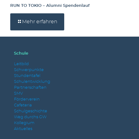
RUN TO TOKIO – Alumni Spendenlauf
Mehr erfahren
Schule
Leitbild
Schwerpunkte
Stundentafel
Schulentwicklung
Partnerschaften
SMV
Förderverein
Cafeteria
Schulgeschichte
Weg durchs GW
Kollegium
Aktuelles