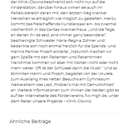
der Klinik-Clowns beschränkt sich nicht nur auf die
Kinderstation, darüber hinaus wirken sie auch im
Palliativbereich daran mit, den letzten Weg kranker
Menschen so erträglich wie möglich zu gestalten. Hierzu
kommt das freischaffende Künstlerpaar ein- bis zweimal
wöchentlich in das Caritas-Krankenhaus. „Und die Tage,
an denen ihr da seid, sind immer ganz besondere!“,
bescheinigte Schwester Maria-Regina Zohner und
bedankte sich noch einmal herzlich für die Spende. Und
Hannis Partner Frosch erklärte: „Natürlich machen wir
gern Späße mit den Patienten und Patientinnen.
Manchmal kommen wir aber mit Worten nicht oder nicht
mehr weiter. Oft ist der Schlüssel dann die Musik.“ Und so
stimmten Hanni und Frosch, begleitet von der Ukulele,
zum Ausklang ihres netten Besuchs am Gymnasium
Weikersheim das Lied „Probier’s mal mit Gemütlichkeit“
an. Weitere Informationen zum Wirken der beiden gibt es
auf der Internetseite des Fördervereins, fvc-mgh.de, unter
dem Reiter Unsere Projekte > Klinik-Clowns.
Ähnliche Beiträge