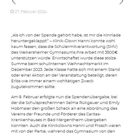
27. Februar 2024
„Als ich von der Spende gehört habe, ist mir die Kinnlade
heruntergeklappt!“ – Klinik-Clown Hanni konnte wohl
kaum fassen, dass die Schülermitverantwortung (SMV)
des Weikersheimer Gymnasiums ihre Arbeit mit 3500€
unterstützen würde. Erwirtschaftet wurde diese stolze
Summe beim schulinternen Weihnachtsmarkt im
Dezember 2023. Jede Klasse hatte sich mit einem Stand
oder einer Aktion an der Veranstaltung beteiligt, deren
Erlös wie immer einem wohltätigen Zweck
zugutekommen sollte.
Am 9. Februar erfolgte nun die Spendenübergabe, bei
der die Schulsprecherinnen Selma Rükgauer und Emily
Hobmaier den großen Scheck an eine Abordnung des
Vereins der Freunde und Förderer des Caritas-
Krankenhauses in Bad Mergentheim übergeben
konnten. Auch die Klinikclowns Hanni und Frosch waren
mit von der Partie, während das Gymnasium von den