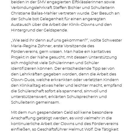
beiden in der SMV engagierten Elftklässlerinnen sowie
Verbindungslehrkraft Steffen Bichler und Schulleiterin
Christiane Ballas-Mahler vertreten wurde. Der Besuch an
der Schule bot Gelegenheit für einen angeregten
Austausch über die Arbeit der Klinik-Clowns und den
Hintergrund der Geldspende.
„Wie seid ihr denn auf uns gekommen?“, wollte Schwester
Maria-Regina Zohner, erste Vorsitzende des
Fördervereins, gern wissen. Man habe ein karitatives
Projekt in der Nähe gesucht, mit dessen Unterstützung
sich möglichst viele Schülerinnen und Schüler
identifizieren können. Der entscheidende Tipp sei von
den Lehrkräften gegeben worden, denn die Arbeit des
Clown-Duos, welche erkrankten oder verletzten Kindern
den Klinikalltag etwas heller und leichter macht, empfand
die Schülerschaft sofort als spannend, sinnvoll und
unterstützenswert, erklärten Schulsprecherin und
Schulleiterin gemeinsam.
Mit dem nun gespendeten Geld soll keine besondere
Anschaffung getätigt werden, es wird vielmehr in die
kontinuierliche Arbeit der Clowns und des Fördervereins
einfließen, so Geschäftsführer Helmut Wolf. Die Tätigkeit