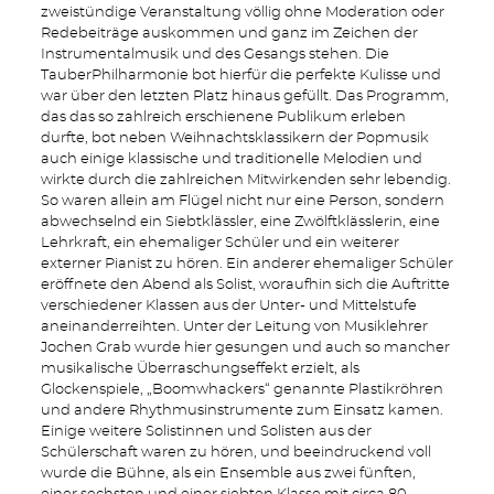
zweistündige Veranstaltung völlig ohne Moderation oder
Redebeiträge auskommen und ganz im Zeichen der
Instrumentalmusik und des Gesangs stehen. Die
TauberPhilharmonie bot hierfür die perfekte Kulisse und
war über den letzten Platz hinaus gefüllt. Das Programm,
das das so zahlreich erschienene Publikum erleben
durfte, bot neben Weihnachtsklassikern der Popmusik
auch einige klassische und traditionelle Melodien und
wirkte durch die zahlreichen Mitwirkenden sehr lebendig.
So waren allein am Flügel nicht nur eine Person, sondern
abwechselnd ein Siebtklässler, eine Zwölftklässlerin, eine
Lehrkraft, ein ehemaliger Schüler und ein weiterer
externer Pianist zu hören. Ein anderer ehemaliger Schüler
eröffnete den Abend als Solist, woraufhin sich die Auftritte
verschiedener Klassen aus der Unter- und Mittelstufe
aneinanderreihten. Unter der Leitung von Musiklehrer
Jochen Grab wurde hier gesungen und auch so mancher
musikalische Überraschungseffekt erzielt, als
Glockenspiele, „Boomwhackers“ genannte Plastikröhren
und andere Rhythmusinstrumente zum Einsatz kamen.
Einige weitere Solistinnen und Solisten aus der
Schülerschaft waren zu hören, und beeindruckend voll
wurde die Bühne, als ein Ensemble aus zwei fünften,