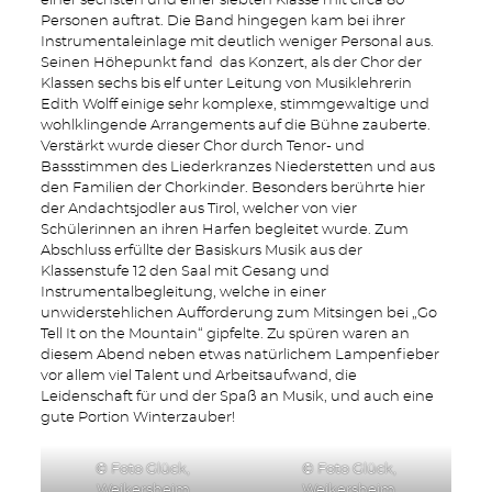
einer sechsten und einer siebten Klasse mit circa 80
Personen auftrat. Die Band hingegen kam bei ihrer
Instrumentaleinlage mit deutlich weniger Personal aus.
Seinen Höhepunkt fand das Konzert, als der Chor der
Klassen sechs bis elf unter Leitung von Musiklehrerin
Edith Wolff einige sehr komplexe, stimmgewaltige und
wohlklingende Arrangements auf die Bühne zauberte.
Verstärkt wurde dieser Chor durch Tenor- und
Bassstimmen des Liederkranzes Niederstetten und aus
den Familien der Chorkinder. Besonders berührte hier
der Andachtsjodler aus Tirol, welcher von vier
Schülerinnen an ihren Harfen begleitet wurde. Zum
Abschluss erfüllte der Basiskurs Musik aus der
Klassenstufe 12 den Saal mit Gesang und
Instrumentalbegleitung, welche in einer
unwiderstehlichen Aufforderung zum Mitsingen bei „Go
Tell It on the Mountain“ gipfelte. Zu spüren waren an
diesem Abend neben etwas natürlichem Lampenfieber
vor allem viel Talent und Arbeitsaufwand, die
Leidenschaft für und der Spaß an Musik, und auch eine
gute Portion Winterzauber!
© Foto Glück,
© Foto Glück,
Weikersheim
Weikersheim