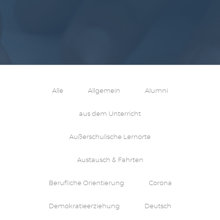
Alle
Allgemein
Alumni
aus dem Unterricht
Außerschulische Lernorte
Austausch & Fahrten
Berufliche Orientierung
Corona
Demokratieerziehung
Deutsch