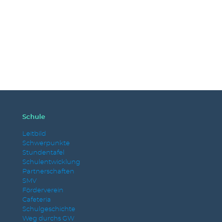
Schule
Leitbild
Schwerpunkte
Stundentafel
Schulentwicklung
Partnerschaften
SMV
Förderverein
Cafeteria
Schulgeschichte
Weg durchs GW