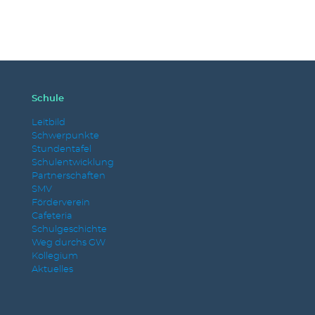
Schule
Leitbild
Schwerpunkte
Stundentafel
Schulentwicklung
Partnerschaften
SMV
Förderverein
Cafeteria
Schulgeschichte
Weg durchs GW
Kollegium
Aktuelles