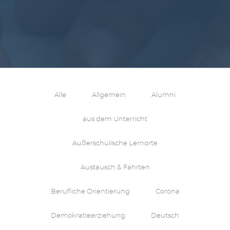
Alle
Allgemein
Alumni
aus dem Unterricht
Außerschulische Lernorte
Austausch & Fahrten
Berufliche Orientierung
Corona
Demokratieerziehung
Deutsch