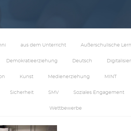
mni
aus dem Unterricht
Außerschulische Lern
Demokratieerziehung
Deutsch
Digitalisi
on
Kunst
Medienerziehung
MINT
Sicherheit
SMV
Soziales Engagement
Wettbewerbe