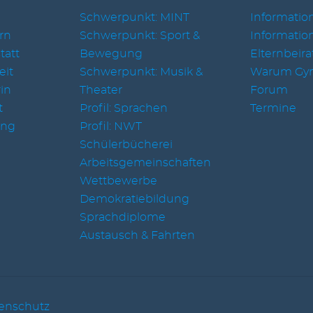
Schwerpunkt: MINT
Information
rn
Schwerpunkt: Sport &
Informatio
tatt
Bewegung
Elternbeira
eit
Schwerpunkt: Musik &
Warum Gy
in
Theater
Forum
t
Profil: Sprachen
Termine
ung
Profil: NWT
Schülerbücherei
Arbeitsgemeinschaften
Wettbewerbe
Demokratiebildung
Sprachdiplome
Austausch & Fahrten
enschutz