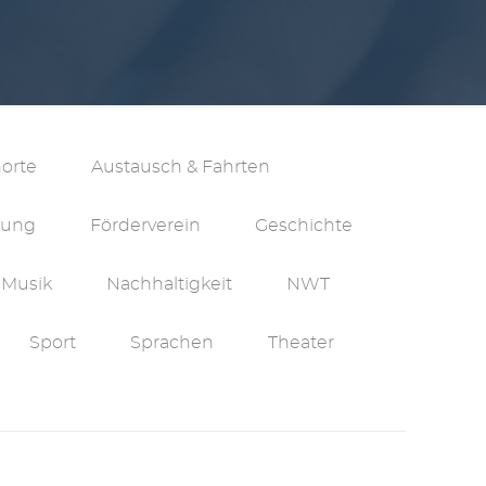
orte
Austausch & Fahrten
erung
Förderverein
Geschichte
Musik
Nachhaltigkeit
NWT
Sport
Sprachen
Theater