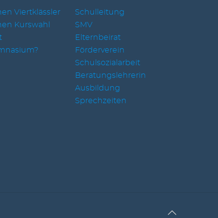
en Viertklässler
Schulleitung
nen Kurswahl
SMV
t
Elternbeirat
mnasium?
Förderverein
Schulsozialarbeit
Beratungslehrerin
Ausbildung
Sprechzeiten