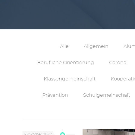
Alle
Allgemein
Alu
Berufliche Orientierung
Corona
Klassengemeinschaft
Kooperati
Prävention
Schulgemeinschaft
5. Oktober 2022