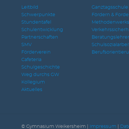
Leitbild
Ganztagsschule
Schwerpunkte
Fördern & Forde
Stundentafel
Methodenwerks
Schulentwicklung
Verkehrssicherh
Partnerschaften
Beratungslehrer
SMV
Schulsozialarbei
Förderverein
Berufsorientier
Cafeteria
Schulgeschichte
Weg durchs GW
Kollegium
Aktuelles
© Gymnasium Weikersheim |
Impressum
|
Dat