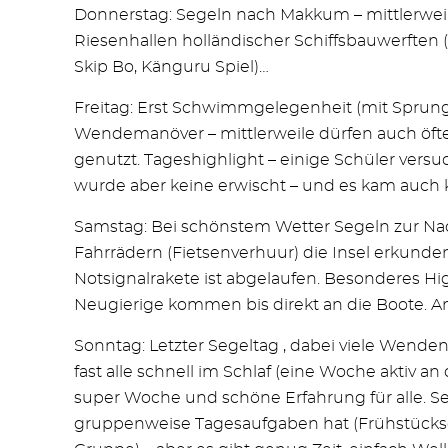
Donnerstag: Segeln nach Makkum – mittlerweil
Riesenhallen holländischer Schiffsbauwerften 
Skip Bo, Känguru Spiel)…
Freitag: Erst Schwimmgelegenheit (mit Sprungak
Wendemanöver – mittlerweile dürfen auch öfte
genutzt. Tageshighlight – einige Schüler vers
wurde aber keine erwischt – und es kam auch
Samstag: Bei schönstem Wetter Segeln zur Nac
Fahrrädern (Fietsenverhuur) die Insel erkunde
Notsignalrakete ist abgelaufen. Besonderes Hi
Neugierige kommen bis direkt an die Boote. A
Sonntag: Letzter Segeltag , dabei viele Wende
fast alle schnell im Schlaf (eine Woche aktiv 
super Woche und schöne Erfahrung für alle. Se
gruppenweise Tagesaufgaben hat (Frühstücksgru