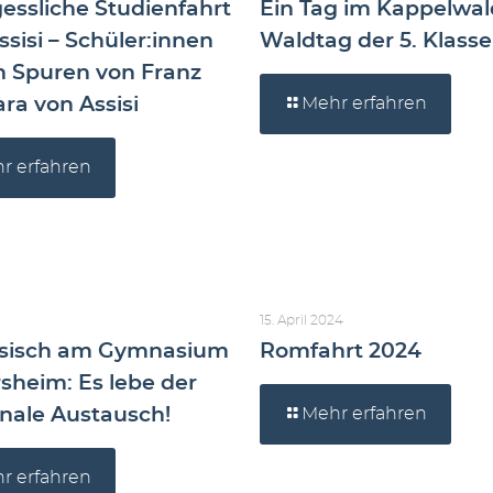
essliche Studienfahrt
Ein Tag im Kappelwal
sisi – Schüler:innen
Waldtag der 5. Klass
n Spuren von Franz
ra von Assisi
Mehr erfahren
r erfahren
15. April 2024
ösisch am Gymnasium
Romfahrt 2024
sheim: Es lebe der
onale Austausch!
Mehr erfahren
r erfahren