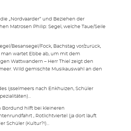
 die „Nordvaarder“ und Beziehen der
en Matrosen Philip: Segel, welche Taue/Seile
egel/Besansegel/Fock, Bachstag vor/zurück,
 – man wartet Ebbe ab, um mit dem
igen Wattwandern – Herr Thiel zeigt den
lmeer. Wild gemischte Musikauswahl an den
des Ijsselmeers nach Enkhuizen, Schüler
ezialitäten)…
Bordund hilft bei kleineren
rundfahrt , Rotlichtviertel (ja dort läuft
er Schüler (Kultur?!)…