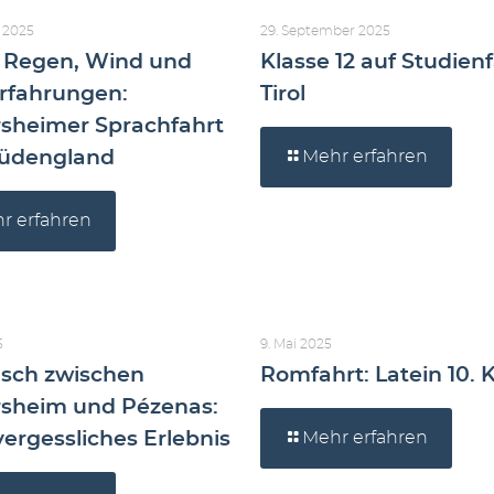
 2025
29. September 2025
 Regen, Wind und
Klasse 12 auf Studienf
rfahrungen:
Tirol
sheimer Sprachfahrt
Südengland
Mehr erfahren
r erfahren
5
9. Mai 2025
sch zwischen
Romfahrt: Latein 10. 
sheim und Pézenas:
vergessliches Erlebnis
Mehr erfahren