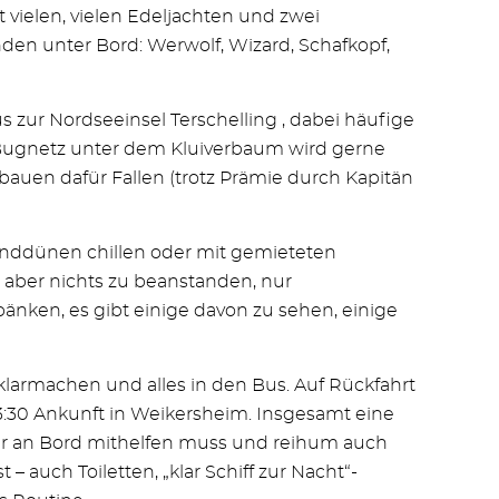
ielen, vielen Edeljachten und zwei
den unter Bord: Werwolf, Wizard, Schafkopf,
 zur Nordseeinsel Terschelling , dabei häufige
 Bugnetz unter dem Kluiverbaum wird gerne
auen dafür Fallen (trotz Prämie durch Kapitän
Sanddünen chillen oder mit gemieteten
– aber nichts zu beanstanden, nur
änken, es gibt einige davon zu sehen, einige
klarmachen und alles in den Bus. Auf Rückfahrt
23:30 Ankunft in Weikersheim. Insgesamt eine
eder an Bord mithelfen muss und reihum auch
uch Toiletten, „klar Schiff zur Nacht“-