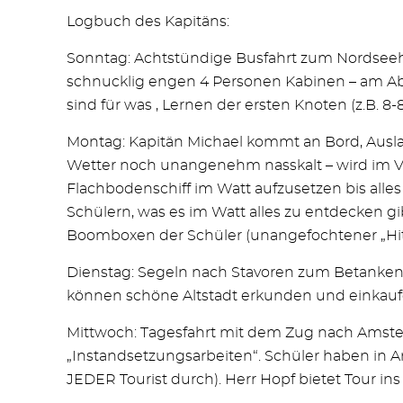
Logbuch des Kapitäns:
Sonntag: Achtstündige Busfahrt zum Nordseehaf
schnucklig engen 4 Personen Kabinen – am Abe
sind für was , Lernen der ersten Knoten (z.B. 8-
Montag: Kapitän Michael kommt an Bord, Ausla
Wetter noch unangenehm nasskalt – wird im V
Flachbodenschiff im Watt aufzusetzen bis all
Schülern, was es im Watt alles zu entdecken
Boomboxen der Schüler (unangefochtener „Hit“
Dienstag: Segeln nach Stavoren zum Betanken 
können schöne Altstadt erkunden und einkaufen
Mittwoch: Tagesfahrt mit dem Zug nach Amsterd
„Instandsetzungsarbeiten“. Schüler haben in Ams
JEDER Tourist durch). Herr Hopf bietet Tour in