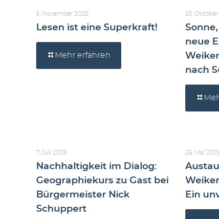
5. November 2025
25. Oktober
Lesen ist eine Superkraft!
Sonne,
neue E
Mehr erfahren
Weiker
nach 
Meh
7. Juli 2025
26. Mai 202
Nachhaltigkeit im Dialog:
Austau
Geographiekurs zu Gast bei
Weiker
Bürgermeister Nick
Ein un
Schuppert