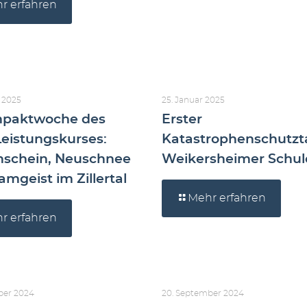
r erfahren
 2025
25. Januar 2025
mpaktwoche des
Erster
Leistungskurses:
Katastrophenschutzt
schein, Neuschnee
Weikersheimer Schul
mgeist im Zillertal
Mehr erfahren
r erfahren
ber 2024
20. September 2024