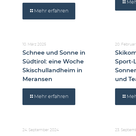
Meh
Mehr erfahren
10. März 2025
20. Februar
Schnee und Sonne in
Skiko
Südtirol: eine Woche
Sport-
Skischullandheim in
Sonnen
Meransen
und Tea
Mehr erfahren
Meh
24. September 2024
23. Septem