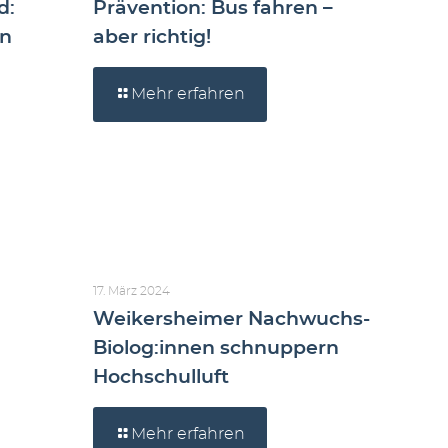
d:
Prävention: Bus fahren –
en
aber richtig!
Mehr erfahren
17. März 2024
Weikersheimer Nachwuchs-
Biolog:innen schnuppern
Hochschulluft
Mehr erfahren