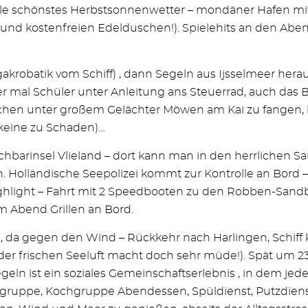
e schönstes Herbstsonnenwetter – mondäner Hafen mit v
(und kostenfreien Edelduschen!). Spielehits an den Aben
robatik vom Schiff) , dann Segeln aus Ijsselmeer heraus
r mal Schüler unter Anleitung ans Steuerrad, auch das
uchen unter großem Gelächter Möwen am Kai zu fangen, b
 keine zu Schaden)…
hbarinsel Vlieland – dort kann man in den herrlichen 
n. Holländische Seepolizei kommt zur Kontrolle an Bord 
ghlight – Fahrt mit 2 Speedbooten zu den Robben-Sandb
m Abend Grillen an Bord.
n, da gegen den Wind – Rückkehr nach Harlingen, Schiff 
an der frischen Seeluft macht doch sehr müde!). Spät um 
geln ist ein soziales Gemeinschaftserlebnis , in dem j
ppe, Kochgruppe Abendessen, Spüldienst, Putzdienst – a