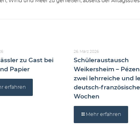
len, Wind und Meer zu genießen, abseits der Alltagsstre
26
26. März 2026
ässler zu Gast bei
Schüleraustausch
nd Papier
Weikersheim – Pézen
zwei lehrreiche und l
r erfahren
deutsch-französische
Wochen
Mehr erfahren