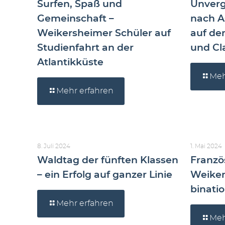
Surfen, Spaß und
Unverg
Gemeinschaft –
nach As
Weikersheimer Schüler auf
auf de
Studienfahrt an der
und Cla
Atlantikküste
Meh
Mehr erfahren
8. Juli 2024
1. Mai 2024
Waldtag der fünften Klassen
Franz
– ein Erfolg auf ganzer Linie
Weiker
binati
Mehr erfahren
Meh