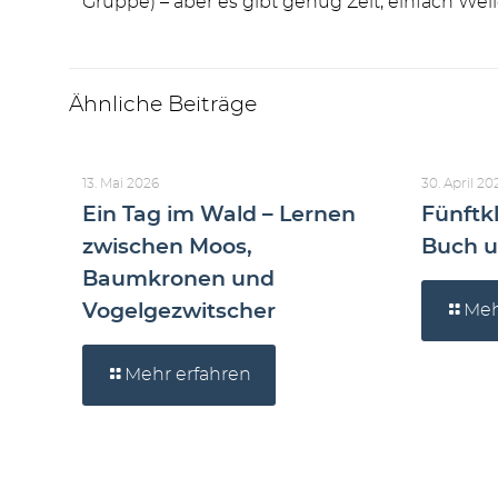
Gruppe) – aber es gibt genug Zeit, einfach Wel
Ähnliche Beiträge
13. Mai 2026
30. April 20
Ein Tag im Wald – Lernen
Fünftkl
zwischen Moos,
Buch u
Baumkronen und
Vogelgezwitscher
Meh
Mehr erfahren