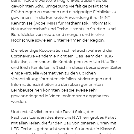
dank TICK die wertvolle Möglichkeit, außerhalb der
gewohnten Schulumgebung vielfältige praktische
Erfahrungen zu machen und einzigartige Einblicke zu
gewinnen – in die konkrete Anwendung ihrer MINT-
Kenntnisse (wobei MINT für Mathematik, Informatik,
Naturwissenschaft und Technik steht), in Studien- und
Berufsfelder von heute und morgen und in eine
Hochschule sowie ein Unternehmen der Region.
Die lebendige Kooperation schlief auch während der
Coronavirus-Pandemie nicht ein. Das Team der TICK-
Initiative, allen voran die Kontaktpersonen Uta Häußler
und Erich Kamleiter, ließ sich in diesen besonderen Zeiten
einige virtuelle Alternativen zu den üblichen
Veranstaltungsformaten einfallen. Vorlesungen und
Informationseinheiten zu den oben genannten
Lernbausteinen konnten beispielsweise sehr
gewinnbringend in Videokonferenzen abgehalten
werden.
Und erst kürzlich erreichte David Spirk, den
Fachvorsitzenden des Bereichs NWT, ein großes Paket
mit allen Teilen, die für den Bau von binären Uhren mit
LED-Technik gebraucht werden. So konnte in Klasse 8