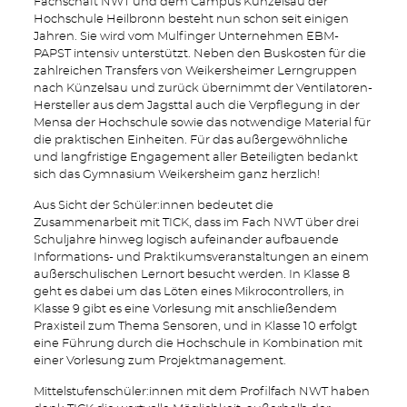
Fachschaft NWT und dem Campus Künzelsau der
Hochschule Heilbronn besteht nun schon seit einigen
Jahren. Sie wird vom Mulfinger Unternehmen EBM-
PAPST intensiv unterstützt. Neben den Buskosten für die
zahlreichen Transfers von Weikersheimer Lerngruppen
nach Künzelsau und zurück übernimmt der Ventilatoren-
Hersteller aus dem Jagsttal auch die Verpflegung in der
Mensa der Hochschule sowie das notwendige Material für
die praktischen Einheiten. Für das außergewöhnliche
und langfristige Engagement aller Beteiligten bedankt
sich das Gymnasium Weikersheim ganz herzlich!
Aus Sicht der Schüler:innen bedeutet die
Zusammenarbeit mit TICK, dass im Fach NWT über drei
Schuljahre hinweg logisch aufeinander aufbauende
Informations- und Praktikumsveranstaltungen an einem
außerschulischen Lernort besucht werden. In Klasse 8
geht es dabei um das Löten eines Mikrocontrollers, in
Klasse 9 gibt es eine Vorlesung mit anschließendem
Praxisteil zum Thema Sensoren, und in Klasse 10 erfolgt
eine Führung durch die Hochschule in Kombination mit
einer Vorlesung zum Projektmanagement.
Mittelstufenschüler:innen mit dem Profilfach NWT haben