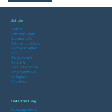
Schule
Leitbild
Schwerpunkte
Stundentafel
Schulentwicklung
Partnerschaften
SMV
Förderverein
Cafeteria
Schulgeschichte
Weg durchs GW
Kollegium
Aktuelles
Unterstützung
Ganztagsschule