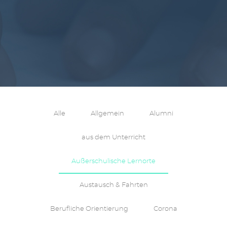
Alle
Allgemein
Alumni
aus dem Unterricht
Außerschulische Lernorte
Austausch & Fahrten
Berufliche Orientierung
Corona