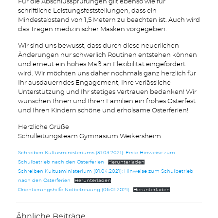
Für die Abschlussprüfungen gilt ebenso wie für
schriftliche Leistungsfeststellungen, dass ein
Mindestabstand von 1,5 Metern zu beachten ist. Auch wird
das Tragen medizinischer Masken vorgegeben.
Wir sind uns bewusst, dass durch diese neuerlichen
Änderungen nur schwerlich Routinen entstehen können
und erneut ein hohes Maß an Flexibilität eingefordert
wird. Wir möchten uns daher nochmals ganz herzlich für
Ihr ausdauerndes Engagement, Ihre verlässliche
Unterstützung und Ihr stetiges Vertrauen bedanken! Wir
wünschen Ihnen und Ihren Familien ein frohes Osterfest
und Ihren Kindern schöne und erholsame Osterferien!
Herzliche Grüße
Schulleitungsteam Gymnasium Weikersheim
Schreiben Kultusministeriums (31.03.2021): Erste Hinweise zum
Schulbetrieb nach den Osterferien
Herunterladen
Schreiben Kultusministerium (01.04.2021): Hinweise zum Schulbetrieb
nach den Osterferien
Herunterladen
Orientierungshilfe Notbetreuung (06.01.2021)
Herunterladen
Ähnliche Beiträge