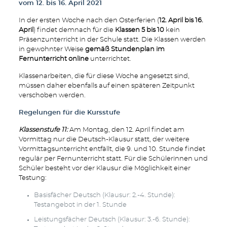
vom 12. bis 16. April 2021
In der ersten Woche nach den Osterferien (
12. April bis 16.
April
) findet demnach für die
Klassen 5 bis 10
kein
Präsenzunterricht in der Schule statt. Die Klassen werden
in gewohnter Weise
gemäß Stundenplan im
Fernunterricht online
unterrichtet.
Klassenarbeiten, die für diese Woche angesetzt sind,
müssen daher ebenfalls auf einen späteren Zeitpunkt
verschoben werden.
Regelungen für die Kursstufe
Klassenstufe 11:
Am Montag, den 12. April findet am
Vormittag nur die Deutsch-Klausur statt, der weitere
Vormittagsunterricht entfällt, die 9. und 10. Stunde findet
regulär per Fernunterricht statt. Für die Schülerinnen und
Schüler besteht vor der Klausur die Möglichkeit einer
Testung:
Basisfächer Deutsch (Klausur: 2.-4. Stunde):
Testangebot in der 1. Stunde
Leistungsfächer Deutsch (Klausur: 3.-6. Stunde):