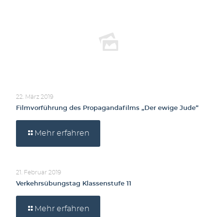
22. März 2019
Filmvorführung des Propagandafilms „Der ewige Jude“
Mehr erfahren
21. Februar 2019
Verkehrsübungstag Klassenstufe 11
Mehr erfahren