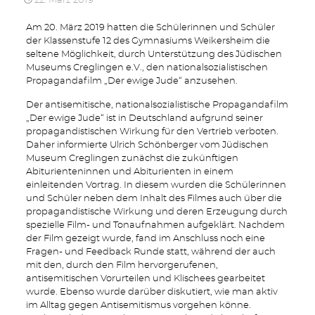
22. März 2019
Am 20. März 2019 hatten die Schülerinnen und Schüler
der Klassenstufe 12 des Gymnasiums Weikersheim die
seltene Möglichkeit, durch Unterstützung des Jüdischen
Museums Creglingen e.V., den nationalsozialistischen
Propagandafilm „Der ewige Jude“ anzusehen.
Der antisemitische, nationalsozialistische Propagandafilm
„Der ewige Jude“ ist in Deutschland aufgrund seiner
propagandistischen Wirkung für den Vertrieb verboten.
Daher informierte Ulrich Schönberger vom Jüdischen
Museum Creglingen zunächst die zukünftigen
Abiturienteninnen und Abiturienten in einem
einleitenden Vortrag. In diesem wurden die Schülerinnen
und Schüler neben dem Inhalt des Filmes auch über die
propagandistische Wirkung und deren Erzeugung durch
spezielle Film- und Tonaufnahmen aufgeklärt. Nachdem
der Film gezeigt wurde, fand im Anschluss noch eine
Fragen- und Feedback Runde statt, während der auch
mit den, durch den Film hervorgerufenen,
antisemitischen Vorurteilen und Klischees gearbeitet
wurde. Ebenso wurde darüber diskutiert, wie man aktiv
im Alltag gegen Antisemitismus vorgehen könne.